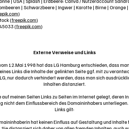
 Sonne | USA | Splash | Erdbeere: Canva / Nutzeraccount Sandra
rombeeren | Schwarzbeere | Ingwer | Karotte | Birne | Orange |
eepik.com
)
tock (
freepik.com
)
45033 (
freepik.com
)
Externe Verweise und Links
l vom 12.Mai 1998 hat das LG Hamburg entschieden, dass man
ines Links die Inhalte der gelinkten Seite ggf. mit zu verantwo
 LG, nur dadurch verhindert werden, dass man sich ausdrückli
Inhalten distanziert.
 auf meinen Seiten Links zu Seiten im Internet gelegt, deren I
ng nicht dem Einflussbereich des Domaininhabers unterliegen. F
Links gilt:
maininhaberin hat keinen Einfluss auf Gestaltung und Inhalte
. Sie distanziert sich daher von allen fremden Inhalten, auch 