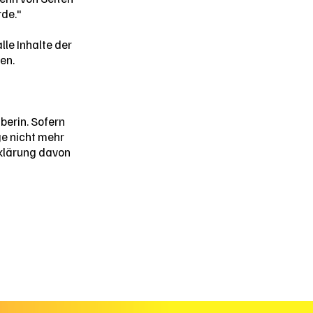
rde."
lle Inhalte der
en.
berin. Sofern
ge nicht mehr
rklärung davon