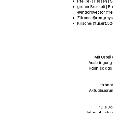
Pfeil(e) | Herzen |
grüner Brokkoli | B
@macrovector (
fr
Zitrone: @redgreys
Kirsche: @user152
Mit Urtei
Ausbringung e
kann, so das
Ich habe
Aktualisieru
"Die Do
Internetseiten