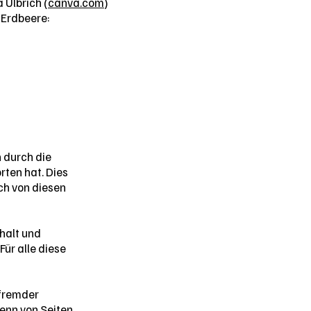
 Ulbrich (
canva.com
)
 Erdbeere:
 durch die
rten hat. Dies
ch von diesen
nhalt und
ür alle diese
 fremder
wenn von Seiten